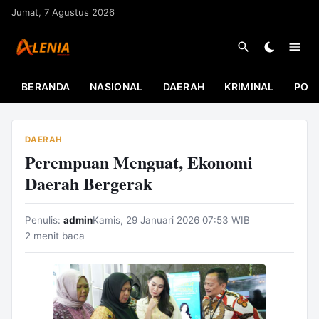
L
Jumat, 7 Agustus 2026
a
n
g
s
BERANDA
NASIONAL
DAERAH
KRIMINAL
POLI
u
n
g
DAERAH
k
Perempuan Menguat, Ekonomi
e
Daerah Bergerak
k
o
Penulis:
admin
Kamis, 29 Januari 2026 07:53 WIB
n
2 menit baca
t
e
n