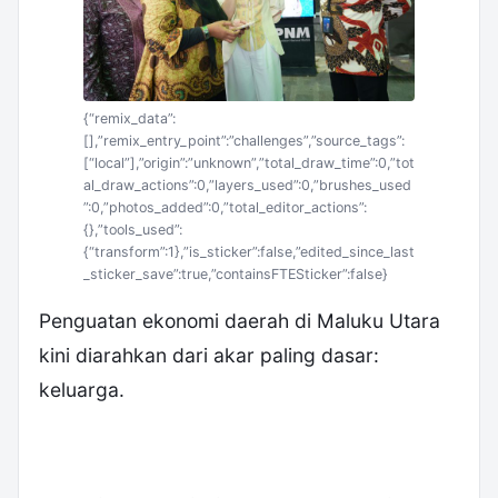
{“remix_data”:
[],”remix_entry_point”:”challenges”,”source_tags”:
[“local”],”origin”:”unknown”,”total_draw_time”:0,”tot
al_draw_actions”:0,”layers_used”:0,”brushes_used
”:0,”photos_added”:0,”total_editor_actions”:
{},”tools_used”:
{“transform”:1},”is_sticker”:false,”edited_since_last
_sticker_save”:true,”containsFTESticker”:false}
Penguatan ekonomi daerah di Maluku Utara
kini diarahkan dari akar paling dasar:
keluarga.