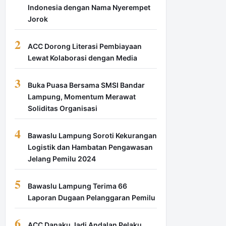
Indonesia dengan Nama Nyerempet
Jorok
2
ACC Dorong Literasi Pembiayaan
Lewat Kolaborasi dengan Media
3
Buka Puasa Bersama SMSI Bandar
Lampung, Momentum Merawat
Soliditas Organisasi
4
Bawaslu Lampung Soroti Kekurangan
Logistik dan Hambatan Pengawasan
Jelang Pemilu 2024
5
Bawaslu Lampung Terima 66
Laporan Dugaan Pelanggaran Pemilu
6
ACC Danaku Jadi Andalan Pelaku