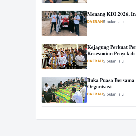
Menang KDI 2026, Int
DAERAH
5 bulan lalu
Kejagung Perkuat Pe
Kesesuaian Proyek d
DAERAH
5 bulan lalu
Buka Puasa Bersama
Organisasi
DAERAH
5 bulan lalu