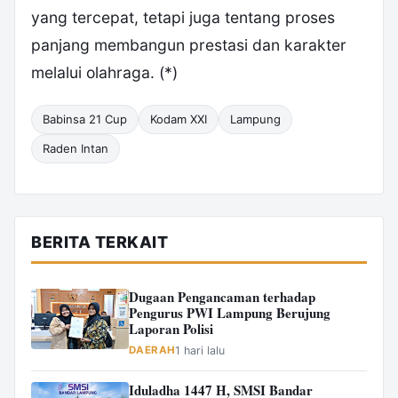
yang tercepat, tetapi juga tentang proses
panjang membangun prestasi dan karakter
melalui olahraga. (*)
Babinsa 21 Cup
Kodam XXI
Lampung
Raden Intan
BERITA TERKAIT
Dugaan Pengancaman terhadap
Pengurus PWI Lampung Berujung
Laporan Polisi
DAERAH
1 hari lalu
Iduladha 1447 H, SMSI Bandar