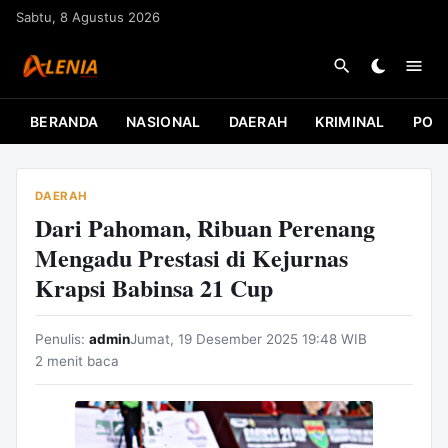
L
Sabtu, 8 Agustus 2026
a
n
g
s
BERANDA
NASIONAL
DAERAH
KRIMINAL
POLI
u
n
g
DAERAH
k
Dari Pahoman, Ribuan Perenang
e
Mengadu Prestasi di Kejurnas
k
Krapsi Babinsa 21 Cup
o
n
Penulis:
admin
Jumat, 19 Desember 2025 19:48 WIB
t
2 menit baca
e
n