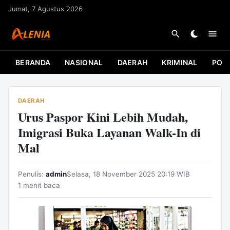
L
Jumat, 7 Agustus 2026
a
n
g
s
BERANDA
NASIONAL
DAERAH
KRIMINAL
POLI
u
n
g
DAERAH
k
Urus Paspor Kini Lebih Mudah,
e
Imigrasi Buka Layanan Walk-In di
k
Mal
o
n
Penulis:
admin
Selasa, 18 November 2025 20:19 WIB
t
1 menit baca
e
n