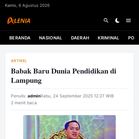
L
Kamis, 6 Agustus 2026
a
n
g
s
BERANDA
NASIONAL
DAERAH
KRIMINAL
POLI
u
n
g
ARTIKEL
k
Babak Baru Dunia Pendidikan di
e
Lampung
k
o
Penulis:
admin
Rabu, 24 September 2025 12:27 WIB
n
2 menit baca
t
e
n