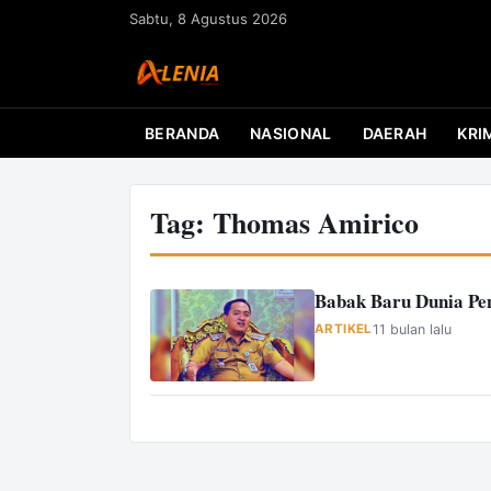
L
Sabtu, 8 Agustus 2026
a
n
g
s
BERANDA
NASIONAL
DAERAH
KRI
u
n
g
Tag:
Thomas Amirico
k
e
k
Babak Baru Dunia Pe
o
ARTIKEL
11 bulan lalu
n
t
e
n