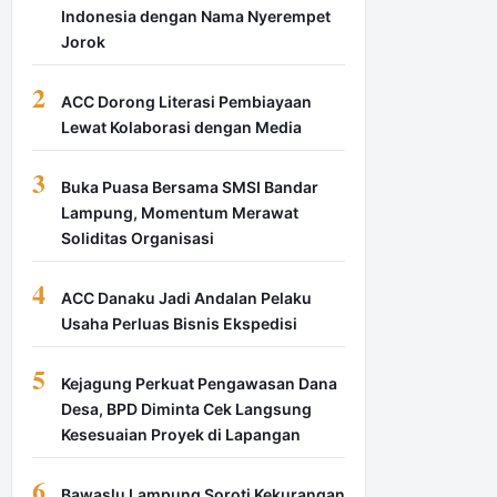
Indonesia dengan Nama Nyerempet
Jorok
2
ACC Dorong Literasi Pembiayaan
Lewat Kolaborasi dengan Media
3
Buka Puasa Bersama SMSI Bandar
Lampung, Momentum Merawat
Soliditas Organisasi
4
ACC Danaku Jadi Andalan Pelaku
Usaha Perluas Bisnis Ekspedisi
5
Kejagung Perkuat Pengawasan Dana
Desa, BPD Diminta Cek Langsung
Kesesuaian Proyek di Lapangan
6
Bawaslu Lampung Soroti Kekurangan