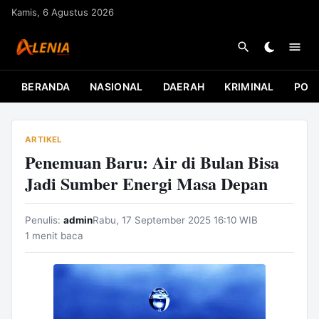
L
Kamis, 6 Agustus 2026
a
n
g
s
BERANDA
NASIONAL
DAERAH
KRIMINAL
POLI
u
n
g
ARTIKEL
k
Penemuan Baru: Air di Bulan Bisa
e
Jadi Sumber Energi Masa Depan
k
o
Penulis:
admin
Rabu, 17 September 2025 16:10 WIB
n
1 menit baca
t
e
n