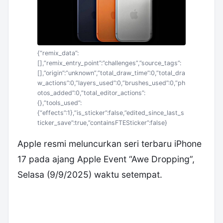
{“remix_data”:
[],”remix_entry_point”:”challenges”,”source_tags”:
[],”origin”:”unknown”,”total_draw_time”:0,”total_dra
w_actions”:0,”layers_used”:0,”brushes_used”:0,”ph
otos_added”:0,”total_editor_actions”:
{},”tools_used”:
{“effects”:1},”is_sticker”:false,”edited_since_last_s
ticker_save”:true,”containsFTESticker”:false}
Apple resmi meluncurkan seri terbaru iPhone
17 pada ajang Apple Event “Awe Dropping”,
Selasa (9/9/2025) waktu setempat.