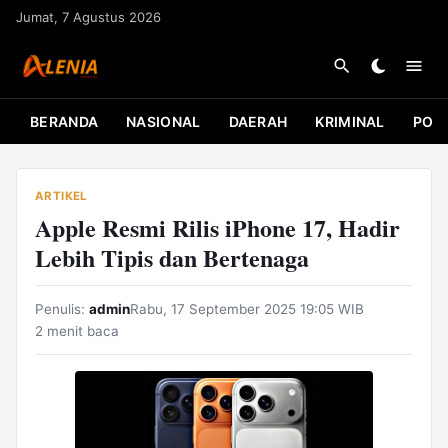
L
Jumat, 7 Agustus 2026
a
n
g
s
BERANDA
NASIONAL
DAERAH
KRIMINAL
POLI
u
n
g
ARTIKEL
k
Apple Resmi Rilis iPhone 17, Hadir
e
Lebih Tipis dan Bertenaga
k
o
Penulis:
admin
Rabu, 17 September 2025 19:05 WIB
n
2 menit baca
t
e
n