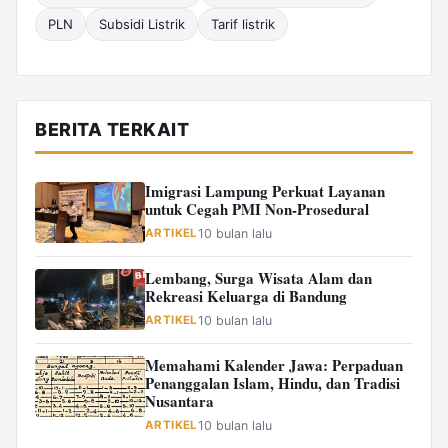
PLN
Subsidi Listrik
Tarif listrik
BERITA TERKAIT
Imigrasi Lampung Perkuat Layanan
untuk Cegah PMI Non-Prosedural
ARTIKEL
10 bulan lalu
Lembang, Surga Wisata Alam dan
Rekreasi Keluarga di Bandung
ARTIKEL
10 bulan lalu
Memahami Kalender Jawa: Perpaduan
Penanggalan Islam, Hindu, dan Tradisi
Nusantara
ARTIKEL
10 bulan lalu