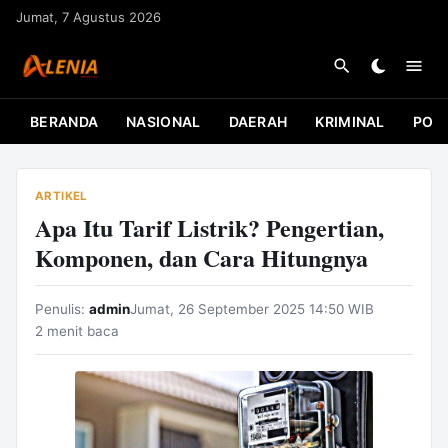
L
Jumat, 7 Agustus 2026
a
n
g
s
BERANDA
NASIONAL
DAERAH
KRIMINAL
POLI
u
n
g
ARTIKEL
k
Apa Itu Tarif Listrik? Pengertian,
e
Komponen, dan Cara Hitungnya
k
o
Penulis:
admin
Jumat, 26 September 2025 14:50 WIB
n
2 menit baca
t
e
n