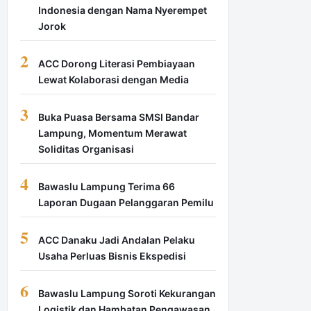
Indonesia dengan Nama Nyerempet
Jorok
2
ACC Dorong Literasi Pembiayaan
Lewat Kolaborasi dengan Media
3
Buka Puasa Bersama SMSI Bandar
Lampung, Momentum Merawat
Soliditas Organisasi
4
Bawaslu Lampung Terima 66
Laporan Dugaan Pelanggaran Pemilu
5
ACC Danaku Jadi Andalan Pelaku
Usaha Perluas Bisnis Ekspedisi
6
Bawaslu Lampung Soroti Kekurangan
Logistik dan Hambatan Pengawasan