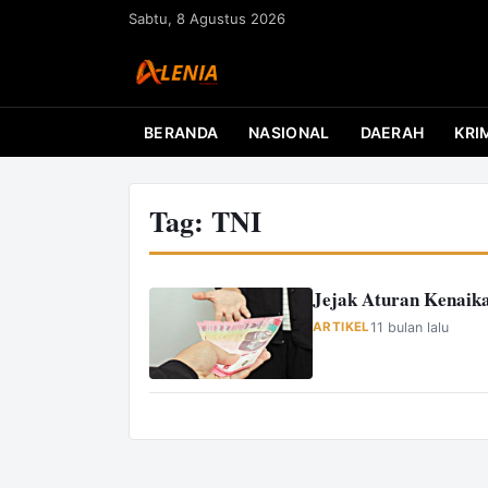
L
Sabtu, 8 Agustus 2026
a
n
g
s
BERANDA
NASIONAL
DAERAH
KRI
u
n
g
Tag:
TNI
k
e
k
Jejak Aturan Kenaika
o
ARTIKEL
11 bulan lalu
n
t
e
n