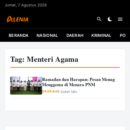
L
Jumat, 7 Agustus 2026
a
n
g
s
BERANDA
NASIONAL
DAERAH
KRIMINAL
POLI
u
n
g
Tag:
Menteri Agama
k
e
k
Ramadan dan Harapan: Pesan Menag
Menggema di Menara PNM
o
DAERAH
6 bulan lalu
n
t
e
n