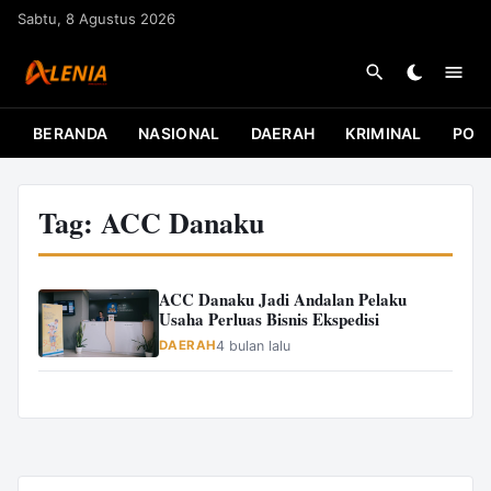
L
Sabtu, 8 Agustus 2026
a
n
g
s
BERANDA
NASIONAL
DAERAH
KRIMINAL
POLI
u
n
g
Tag:
ACC Danaku
k
e
k
ACC Danaku Jadi Andalan Pelaku
Usaha Perluas Bisnis Ekspedisi
o
DAERAH
4 bulan lalu
n
t
e
n